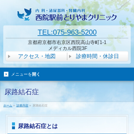
TEL:075-963-5200
京都府京都市右京区西院高山寺町1-1
メディカル西院3F
アクセス・地図
診療時間・休診日
メニューを
開く
尿路結石症
ホーム
»
診療内容
»
尿路結石症
尿路結石症とは