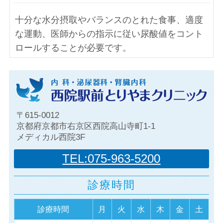
十分な水分摂取やバランスのとれた食事、適度
な運動、医師からの指示に従い尿酸値をコント
ロールすることが必要です。
〒615-0012
京都府京都市右京区西院高山寺町1-1
メディカル西院3F
TEL:075-963-5200
診療時間
診療時間
月
火
水
木
金
土