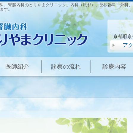
科、腎臓内科のとりやまクリニック。内科（風邪）、泌尿器科、外科、
ます。
京都府京
ア
医師紹介
診察の流れ
診療内容