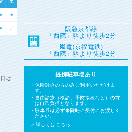
金
土
●
●
●
／
阪急京都線
「西院」駅より徒歩2分
嵐電(京福電鉄)
「西院」駅より徒歩2分
提携駐車場あり
祝日は
・保険診療の方のみご利用いただけま
す。
・自由診療（検診、予防接種など）の方
は自己負担となります。
・駐車券は必ず来院時に受付にお渡しく
ださい。
» 詳しくはこちら