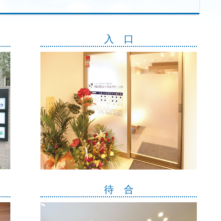
入 口
待 合