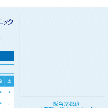
1
金
土
●
●
●
／
阪急京都線