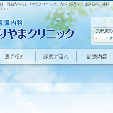
科、腎臓内科のとりやまクリニック。内科（風邪）、泌尿器科、外科、
ます。
京都府京
ア
医師紹介
診察の流れ
診療内容