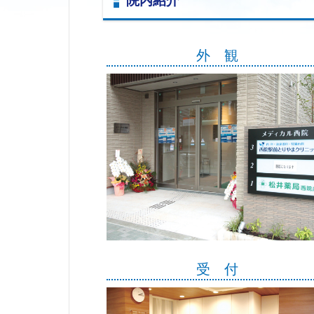
院内紹介
外 観
受 付