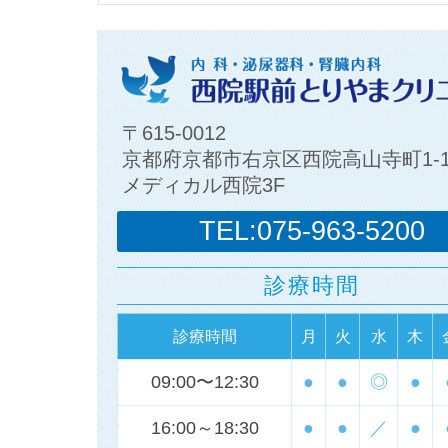
〒615-0012
京都府京都市右京区西院高山寺町1-
メディカル西院3F
TEL:075-963-5200
診療時間
診療時間
月
火
水
木
09:00〜12:30
●
●
◎
●
16:00～18:30
●
●
／
●